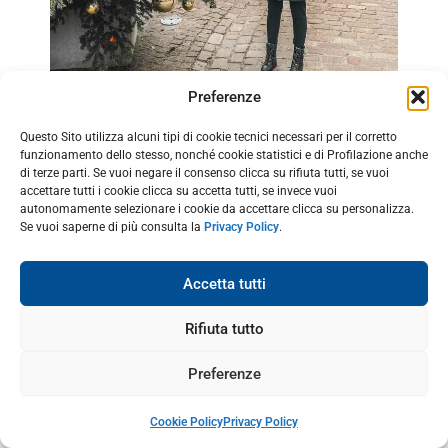
Preferenze
Questo Sito utilizza alcuni tipi di cookie tecnici necessari per il corretto
funzionamento dello stesso, nonché cookie statistici e di Profilazione anche
di terze parti. Se vuoi negare il consenso clicca su rifiuta tutti, se vuoi
Altra casa iconica è
Maison Au Pelerin
, che si trova
accettare tutti i cookie clicca su accetta tutti, se invece vuoi
autonomamente selezionare i cookie da accettare clicca su personalizza.
poco più avanti, in Gran Rue, 25A. Si tratta di una casa
Se vuoi saperne di più consulta la
Privacy Policy
.
di colore rosa, con persiane rosa e che non ha nessun
altro edificio accanto. Proprio di fronte viene allestito
Accetta tutti
un bell’albero di Natale, luogo perfetto per scattare
una foto.
Rifiuta tutto
Preferenze
La Petit Venise: uno degli angoli
Cookie Policy
Privacy Policy