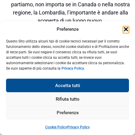
partiamo, non importa se in Canada o nella nostra
regione, la Lombardia, l’importante è andare alla
scoperta di un luogo nuovo.
Preferenze
Lasciati ispirare dai nostri racconti e vivi con noi il
viaggio anche attraverso il gusto.
Questo Sito utilizza alcuni tipi di cookie tecnici necessari per il corretto
funzionamento dello stesso, nonché cookie statistici e di Profilazione anche
di terze parti. Se vuoi negare il consenso clicca su rifiuta tutti, se vuoi
accettare tutti i cookie clicca su accetta tutti, se invece vuoi
SCONTO ASSICURAZIONE VIAGGIO
autonomamente selezionare i cookie da accettare clicca su personalizza.
Se vuoi saperne di più consulta la
Privacy Policy
.
Accetta tutti
Rifiuta tutto
Preferenze
Cookie Policy
Privacy Policy