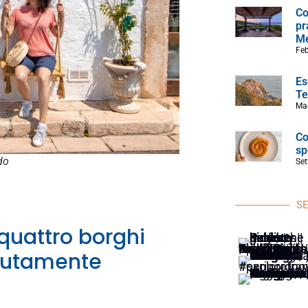
Co
pr
Me
Feb
Es
Te
Ma
Co
sp
do
Set
SE
 quattro borghi
olutamente