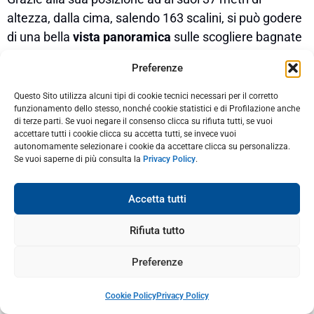
altezza, dalla cima, salendo 163 scalini, si può godere
di una bella
vista panoramica
sulle scogliere bagnate
dal Mare d’Iroise. In lontananza durante le belle
Preferenze
giornate è possibile avvistare l’Isola di Molène e
quella di Ouessant da un lato, mentre dall’altro la
Questo Sito utilizza alcuni tipi di cookie tecnici necessari per il corretto
funzionamento dello stesso, nonché cookie statistici e di Profilazione anche
Penisola di Crozon fino alla Pointe du Raz.
di terze parti. Se vuoi negare il consenso clicca su rifiuta tutti, se vuoi
accettare tutti i cookie clicca su accetta tutti, se invece vuoi
autonomamente selezionare i cookie da accettare clicca su personalizza.
Se vuoi saperne di più consulta la
Privacy Policy
.
Accetta tutti
Rifiuta tutto
Preferenze
Cookie Policy
Privacy Policy