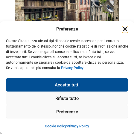
Preferenze
Questo Sito utilizza alcuni tipi di cookie tecnici necessari per il corretto
funzionamento dello stesso, nonché cookie statistici e di Profilazione anche
di terze parti. Se vuoi negare il consenso clicca su rifiuta tutti, se vuoi
Insomma una tappa assolutamente da non perdere.
accettare tutti i cookie clicca su accetta tutti, se invece vuoi
Potrebbe interessarti
Cosa vedere a Dinan: 5 tappe
autonomamente selezionare i cookie da accettare clicca su personalizza.
Se vuoi saperne di più consulta la
Privacy Policy
.
da non perdere nella perla della Bretagna
.
Successivamente ci siamo spostati a
Fougères
, una
Accetta tutti
città fortificata e ricca di storia. Con il senno di poi non
Rifiuta tutto
l’avremmo dovuta visitare dopo Dinan, dato che dista
più di un’ora di strada, forse meglio abbinarla ad una
Preferenze
visita a Saint-Suliac oppure a Vitré.
Cookie Policy
Privacy Policy
Ma come sempre i luoghi da vedere sono tanti ed il