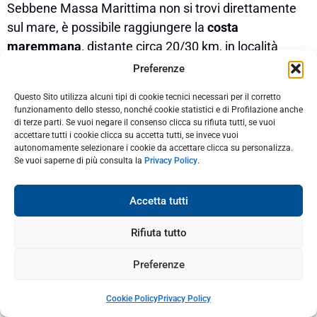
Sebbene Massa Marittima non si trovi direttamente
sul mare, è possibile raggiungere la
costa
maremmana
, distante circa 20/30 km, in località
come Follonica e Scarlino oppure a 40km come
Preferenze
Castiglione della Pescaia.
Questo Sito utilizza alcuni tipi di cookie tecnici necessari per il corretto
funzionamento dello stesso, nonché cookie statistici e di Profilazione anche
Tra le spiagge più rinomate ti segnaliamo
Cala Violina
di terze parti. Se vuoi negare il consenso clicca su rifiuta tutti, se vuoi
a Scarlino, raggiungibile in circa 30 minuti di auto.
accettare tutti i cookie clicca su accetta tutti, se invece vuoi
autonomamente selezionare i cookie da accettare clicca su personalizza.
Questa spiaggia dalle acque cristalline è immersa
Se vuoi saperne di più consulta la
Privacy Policy
.
nella macchia mediterranea nella Riserva Naturale di
Scarlino. Per accedervi, essendo a numero chiuso, è
Accetta tutti
necessario prenotarne l’accesso sul
sito ufficiale
.
Rifiuta tutto
Altra zona interessante è quelle del
Parco Costiero
della Sterpaia
tra Piombino e Follonica, lungo la
Costa
Preferenze
degli Etruschi
, con il suo litorale di circa 8 km, con
spiagge selvagge dalle acque turchesi e dalla sabbia
Cookie Policy
Privacy Policy
finissima, abbracciate da pinete rinfrescanti.