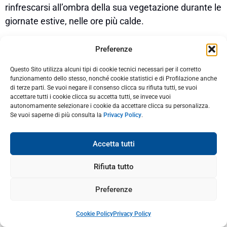
rinfrescarsi all’ombra della sua vegetazione durante le
giornate estive, nelle ore più calde.
Il giardino è anche un
ottimo punto panoramico
sul
Preferenze
Porto Vecchio e più in generale sulla città, perfetto
anche per godere di albe spettacolari.
Questo Sito utilizza alcuni tipi di cookie tecnici necessari per il corretto
funzionamento dello stesso, nonché cookie statistici e di Profilazione anche
di terze parti. Se vuoi negare il consenso clicca su rifiuta tutti, se vuoi
Per scendere al Porto Vecchio è possibile percorrere
accettare tutti i cookie clicca su accetta tutti, se invece vuoi
la scalinata oppure prendere l’ascensore.
autonomamente selezionare i cookie da accettare clicca su personalizza.
Se vuoi saperne di più consulta la
Privacy Policy
.
Accetta tutti
Cosa e dove mangiare a
Rifiuta tutto
Bastia
Preferenze
Cookie Policy
Privacy Policy