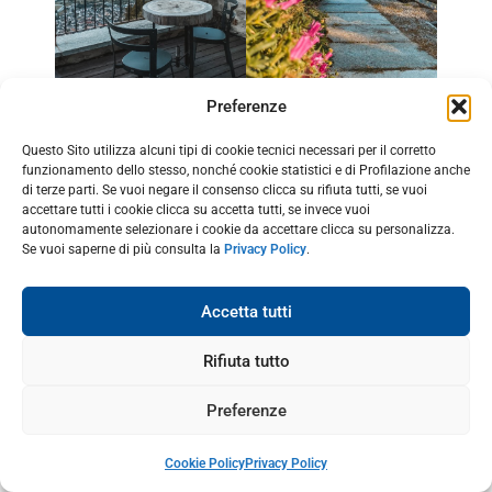
Preferenze
Questo Sito utilizza alcuni tipi di cookie tecnici necessari per il corretto
Vista dalla terrazza della
Panorama dall’agriturismo
funzionamento dello stesso, nonché cookie statistici e di Profilazione anche
camera
di terze parti. Se vuoi negare il consenso clicca su rifiuta tutti, se vuoi
accettare tutti i cookie clicca su accetta tutti, se invece vuoi
autonomamente selezionare i cookie da accettare clicca su personalizza.
Se vuoi saperne di più consulta la
Privacy Policy
.
Posto in posizione panoramica in
località Pianazzola
,
Accetta tutti
ha poche camere tutte realizzate in legno, che
Rifiuta tutto
godono di una vista meravigliosa sulla Valchiavenna e
la Val Bregaglia.
Preferenze
Inoltre qui è possibile fare delle
degustazioni del vino
Cookie Policy
Privacy Policy
prodotto direttamente dai proprietari
, nel
ristorante