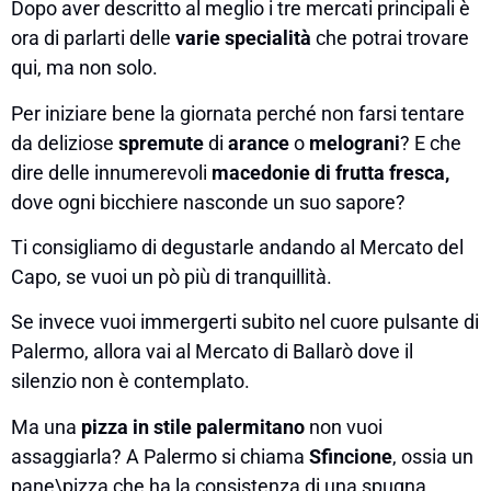
Dopo aver descritto al meglio i tre mercati principali è
ora di parlarti delle
varie specialità
che potrai trovare
qui, ma non solo.
Per iniziare bene la giornata perché non farsi tentare
da deliziose
spremute
di
arance
o
melograni
? E che
dire delle innumerevoli
macedonie di frutta fresca,
dove ogni bicchiere nasconde un suo sapore?
Ti consigliamo di degustarle andando al Mercato del
Capo, se vuoi un pò più di tranquillità.
Se invece vuoi immergerti subito nel cuore pulsante di
Palermo, allora vai al Mercato di Ballarò dove il
silenzio non è contemplato.
Ma una
pizza in stile palermitano
non vuoi
assaggiarla? A Palermo si chiama
Sfincione
, ossia un
pane\pizza che ha la consistenza di una spugna.