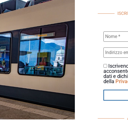
ISCR
Iscrivend
acconsento
dati e dich
della
Priva