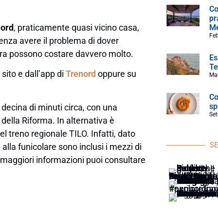
Co
pr
Nord
, praticamente quasi vicino casa,
Me
Feb
senza avere il problema di dover
zera possono costare davvero molto.
Es
Te
sito e dall’app di
Trenord
oppure su
Ma
Co
sp
 decina di minuti circa, con una
Set
della Riforma. In alternativa è
del treno regionale TILO. Infatti, dato
SE
 alla funicolare sono inclusi i mezzi di
r maggiori informazioni puoi consultare